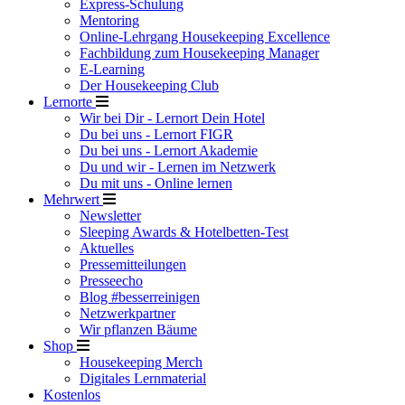
Express-Schulung
Mentoring
Online-Lehrgang Housekeeping Excellence
Fachbildung zum Housekeeping Manager
E-Learning
Der Housekeeping Club
Lernorte
Wir bei Dir - Lernort Dein Hotel
Du bei uns - Lernort FIGR
Du bei uns - Lernort Akademie
Du und wir - Lernen im Netzwerk
Du mit uns - Online lernen
Mehrwert
Newsletter
Sleeping Awards & Hotelbetten-Test
Aktuelles
Pressemitteilungen
Presseecho
Blog #besserreinigen
Netzwerkpartner
Wir pflanzen Bäume
Shop
Housekeeping Merch
Digitales Lernmaterial
Kostenlos