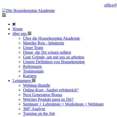
Noch Fragen?
Telefon +49 176 57 86 03 15
|
office
Home
über uns
Über die Housekeeping Akademie
Mareike Reis - Inhaberin
Unser Team
Dinge, die Du wissen solltest
Gute Gründe, um mit uns zu arbeiten
Unsere Definition von Housekeeping
Referenzen
Testimonials
Karriere
Leistungen
Webinar-Bundle
Online-Kurs „Sauber erfolgreich“
Next Generation Bonus
Welches Produkt passt zu Dir?
Seminare + Lehrgänge + Workshops + Webinare
360° Analyse
Training on the Job