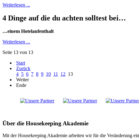
Weiterlesen ...
4 Dinge auf die du achten solltest bei…
…einem Hotelaufenthalt
Weiterlesen ...
Seite 13 von 13
Start
Zurück
4
5
6
7
8
9
10
11
12
13
Weiter
Ende
Über die Housekeeping Akademie
Mit der Housekeeping Akademie arbeiten wir für die Veränderung ein