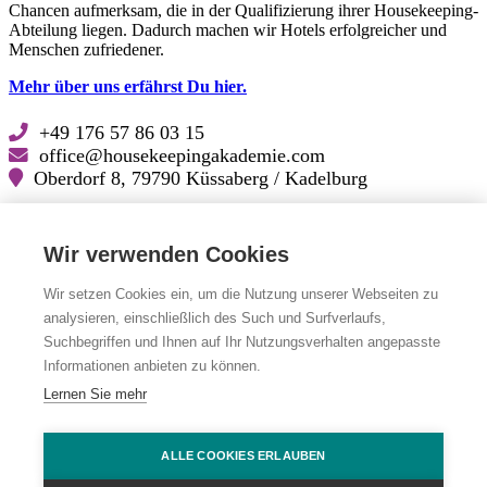
Chancen aufmerksam, die in der Qualifizierung ihrer Housekeeping-
Abteilung liegen. Dadurch machen wir Hotels erfolgreicher und
Menschen zufriedener.
Mehr über uns erfährst Du hier.
+49 176 57 86 03 15
office@housekeepingakademie.com
Oberdorf 8, 79790 Küssaberg / Kadelburg
Lösungskatalog für Hoteliers (PDF zum Download)
Wir verwenden Cookies
Folge uns auf
Wir setzen Cookies ein, um die Nutzung unserer Webseiten zu
analysieren, einschließlich des Such und Surfverlaufs,
Facebook
Facebook
Suchbegriffen und Ihnen auf Ihr Nutzungsverhalten angepasste
LinkedIn
LinkedIn
Instagram
Instagram
Informationen anbieten zu können.
YouTube
YouTube
Lernen Sie mehr
Impressum
|
Datenschutz
|
Cookie Einstellungen
© Die Housekeeping Akademie 2026. Alle Rechte vorbehalten.
ALLE COOKIES ERLAUBEN
www.karl-karl.com
| we develop design and create