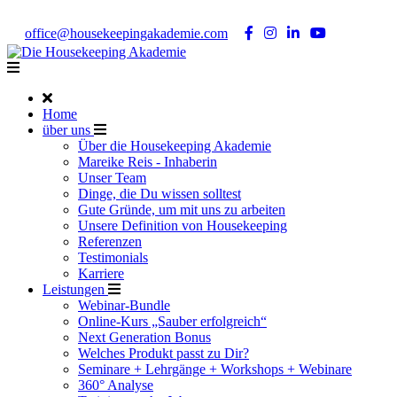
Noch Fragen?
Telefon +49 176 57 86 03 15
|
office@housekeepingakademie.com
|
Home
über uns
Über die Housekeeping Akademie
Mareike Reis - Inhaberin
Unser Team
Dinge, die Du wissen solltest
Gute Gründe, um mit uns zu arbeiten
Unsere Definition von Housekeeping
Referenzen
Testimonials
Karriere
Leistungen
Webinar-Bundle
Online-Kurs „Sauber erfolgreich“
Next Generation Bonus
Welches Produkt passt zu Dir?
Seminare + Lehrgänge + Workshops + Webinare
360° Analyse