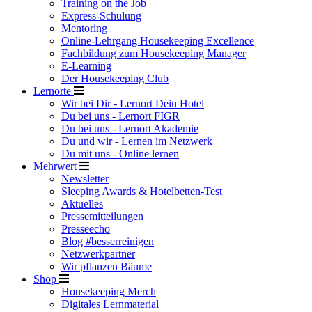
Training on the Job
Express-Schulung
Mentoring
Online-Lehrgang Housekeeping Excellence
Fachbildung zum Housekeeping Manager
E-Learning
Der Housekeeping Club
Lernorte
Wir bei Dir - Lernort Dein Hotel
Du bei uns - Lernort FIGR
Du bei uns - Lernort Akademie
Du und wir - Lernen im Netzwerk
Du mit uns - Online lernen
Mehrwert
Newsletter
Sleeping Awards & Hotelbetten-Test
Aktuelles
Pressemitteilungen
Presseecho
Blog #besserreinigen
Netzwerkpartner
Wir pflanzen Bäume
Shop
Housekeeping Merch
Digitales Lernmaterial