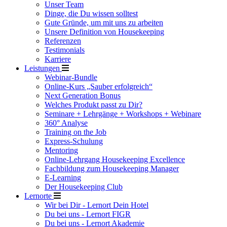
Unser Team
Dinge, die Du wissen solltest
Gute Gründe, um mit uns zu arbeiten
Unsere Definition von Housekeeping
Referenzen
Testimonials
Karriere
Leistungen
Webinar-Bundle
Online-Kurs „Sauber erfolgreich“
Next Generation Bonus
Welches Produkt passt zu Dir?
Seminare + Lehrgänge + Workshops + Webinare
360° Analyse
Training on the Job
Express-Schulung
Mentoring
Online-Lehrgang Housekeeping Excellence
Fachbildung zum Housekeeping Manager
E-Learning
Der Housekeeping Club
Lernorte
Wir bei Dir - Lernort Dein Hotel
Du bei uns - Lernort FIGR
Du bei uns - Lernort Akademie