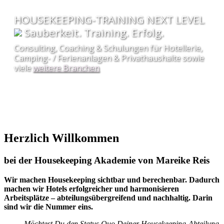
HOUSEKEEPING-TRAINING NEXT LEVEL
Sauberkeit. Training. Erfolg.
Consulting, Coaching & Schulungen für Hotellerie,
Camping- / Ferienanlagen & Privathaushalte sowie
viele
weitere Branchen
» Unsere Seminare, Lehrgänge, Workshops &
Webinare -
hier
geht es zur Termine-Übersicht
«
Herzlich Willkommen
bei der Housekeeping Akademie von Mareike Reis
Wir machen Housekeeping sichtbar und berechenbar. Dadurch
machen wir Hotels erfolgreicher und harmonisieren
Arbeitsplätze – abteilungsübergreifend und nachhaltig. Darin
sind wir die Nummer eins.
Möchtest Du den Status Quo Deiner Housekeeping-Abteilung