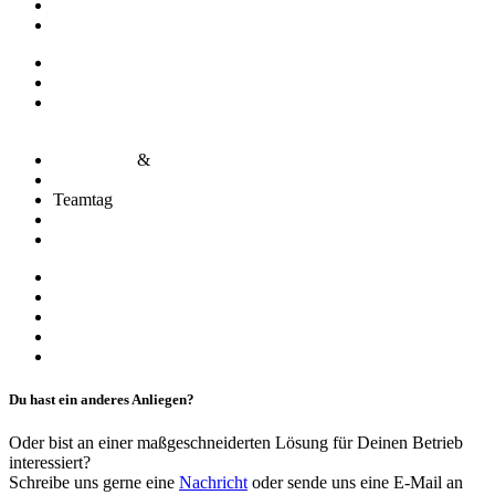
360°-Analyse
Housekeeping Excellence
Green Housekeeping
Abteilungsaufbau & Prozessoptimierung
Entwicklung & Implementierung von Reinigungs- und
Hygienekonzepten
Mentorings
&
Masterclasses
Coaching & Mediation
Teamtag
Teamentwicklung
Führungskräfte und Persönlichkeitsentwicklung
Interimsbegleitung
System-Beratung
Pre-Opening Beratung & Begleitung
Gefahrenbeurteilung
Hygienesiegel
Du hast ein anderes Anliegen?
Oder bist an einer maßgeschneiderten Lösung für Deinen Betrieb
interessiert?
Schreibe uns gerne eine
Nachricht
oder sende uns eine E-Mail an