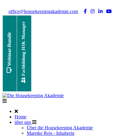
Noch Fragen?
Telefon +49 176 57 86 03 15
|
office@housekeepingakademie.com
|
Fachbildung HSK Manager
Webinar-Bundle
Home
über uns
Über die Housekeeping Akademie
Mareike Reis - Inhaberin