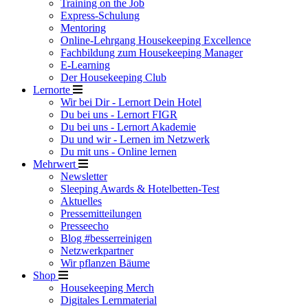
Training on the Job
Express-Schulung
Mentoring
Online-Lehrgang Housekeeping Excellence
Fachbildung zum Housekeeping Manager
E-Learning
Der Housekeeping Club
Lernorte
Wir bei Dir - Lernort Dein Hotel
Du bei uns - Lernort FIGR
Du bei uns - Lernort Akademie
Du und wir - Lernen im Netzwerk
Du mit uns - Online lernen
Mehrwert
Newsletter
Sleeping Awards & Hotelbetten-Test
Aktuelles
Pressemitteilungen
Presseecho
Blog #besserreinigen
Netzwerkpartner
Wir pflanzen Bäume
Shop
Housekeeping Merch
Digitales Lernmaterial