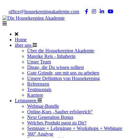
Noch Fragen?
Telefon +49 176 57 86 03 15
|
office@housekeepingakademie.com
|
Home
über uns
Über die Housekeeping Akademie
Mareike Reis - Inhaberin
Unser Team
Dinge, die Du wissen solltest
Gute Gründe, um mit uns zu arbeiten
Unsere Definition von Housekeeping
Referenzen
Testimonials
Karriere
Leistungen
Webinar-Bundle
Online-Kurs „Sauber erfolgreich“
Next Generation Bonus
Welches Produkt passt zu Dir?
Seminare + Lehrgänge + Workshops + Webinare
360° Analyse