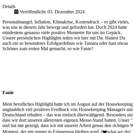
Details
Veröffentlicht: 03. Dezember 2024
Personalmangel, Inflation, Klimakrise, Kostendruck – es gibt vieles,
was uns in diesem Jahr bewegt und gefordert hat. Doch 2024 hatte
mindestens genauso viele positive Momente für uns im Gepäck.
Unsere persönlichen Highlights teilen wir hier mit Dir. Hattest Du
auch ein so besonderes Erfolgserlebnis wie Tamara oder hast etwas
Schönes zum ersten Mal gemacht, so wie Fanie?
Fanie
Mein berufliches Highlight hatte ich im August auf der Housekeepin
unglaublich viel positives Feedback von Housekeeping Managers un
Deutschland erhalten – das war einfach überwältigend. Besonders stolz
dass wir dort unseren allerersten eigenen Messe-Stand hatten. Unser "
und hat mir gezeigt, dass wir mit unserer Arbeit genau den richtigen
Moment, der mir immer in Erinnerung bleiben wird. I❤️what we do!