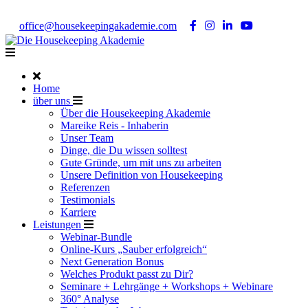
Noch Fragen?
Telefon +49 176 57 86 03 15
|
office@housekeepingakademie.com
|
Home
über uns
Über die Housekeeping Akademie
Mareike Reis - Inhaberin
Unser Team
Dinge, die Du wissen solltest
Gute Gründe, um mit uns zu arbeiten
Unsere Definition von Housekeeping
Referenzen
Testimonials
Karriere
Leistungen
Webinar-Bundle
Online-Kurs „Sauber erfolgreich“
Next Generation Bonus
Welches Produkt passt zu Dir?
Seminare + Lehrgänge + Workshops + Webinare
360° Analyse