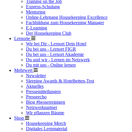
Training on the Job
Express-Schulung
Mentoring
Online-Lehrgang Housekeeping Excellence
Fachbildung zum Housekeeping Manager
E-Learning
Der Housekeeping Club
Lernorte
Wir bei Dir - Lernort Dein Hotel
Du bei uns - Lernort FIGR
Du bei uns - Lernort Akademie
Du und wir - Lernen im Netzwerk
Du mit uns - Online lernen
Mehrwert
Newsletter
Sleeping Awards & Hotelbetten-Test
Aktuelles
Pressemitteilungen
Presseecho
Blog #besserreinigen
Netzwerkpartner
Wir pflanzen Bäume
Shop
Housekeeping Merch
Digitales Lernmaterial