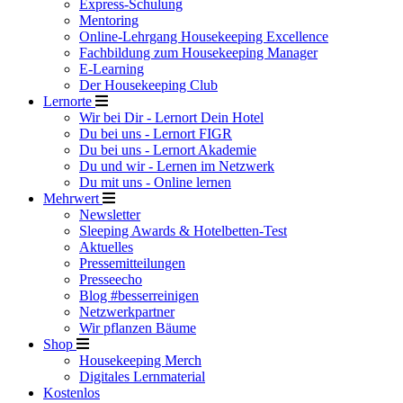
Express-Schulung
Mentoring
Online-Lehrgang Housekeeping Excellence
Fachbildung zum Housekeeping Manager
E-Learning
Der Housekeeping Club
Lernorte
Wir bei Dir - Lernort Dein Hotel
Du bei uns - Lernort FIGR
Du bei uns - Lernort Akademie
Du und wir - Lernen im Netzwerk
Du mit uns - Online lernen
Mehrwert
Newsletter
Sleeping Awards & Hotelbetten-Test
Aktuelles
Pressemitteilungen
Presseecho
Blog #besserreinigen
Netzwerkpartner
Wir pflanzen Bäume
Shop
Housekeeping Merch
Digitales Lernmaterial
Kostenlos