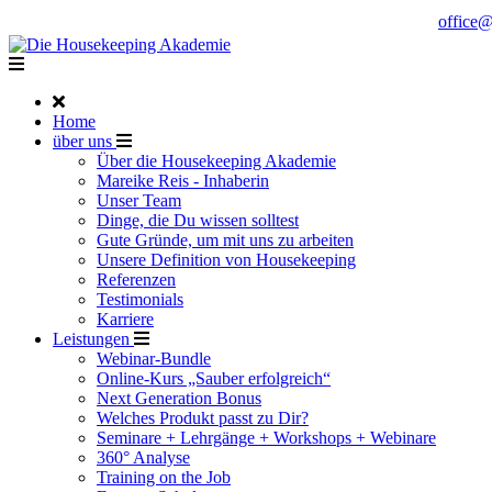
Noch Fragen?
Telefon +49 176 57 86 03 15
|
office
Home
über uns
Über die Housekeeping Akademie
Mareike Reis - Inhaberin
Unser Team
Dinge, die Du wissen solltest
Gute Gründe, um mit uns zu arbeiten
Unsere Definition von Housekeeping
Referenzen
Testimonials
Karriere
Leistungen
Webinar-Bundle
Online-Kurs „Sauber erfolgreich“
Next Generation Bonus
Welches Produkt passt zu Dir?
Seminare + Lehrgänge + Workshops + Webinare
360° Analyse
Training on the Job