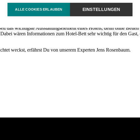
echthin in jedem Hotel und ein oft unterschätzter Erfolgsfaktor.
EINSTELLUNGEN
ALLE COOKIES ERLAUBEN
über das Jahr gesehen, Hunderte von Gästen ein Bett. Da möchte man als
alles im Griff hat. Vertrauen ist gut, Kontrolle ist besser. Bislang ga
 Bett das wichtigste Ausstattungselement eines Hotels, denn ohne Bette
abei wären Informationen zum Hotel-Bett sehr wichtig für den Gast, den
ichtet weckst, erfährst Du von unserem Experten Jens Rosenbaum.