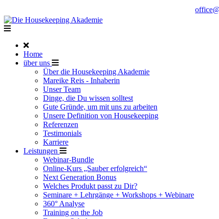
Noch Fragen?
Telefon +49 176 57 86 03 15
|
office
Home
über uns
Über die Housekeeping Akademie
Mareike Reis - Inhaberin
Unser Team
Dinge, die Du wissen solltest
Gute Gründe, um mit uns zu arbeiten
Unsere Definition von Housekeeping
Referenzen
Testimonials
Karriere
Leistungen
Webinar-Bundle
Online-Kurs „Sauber erfolgreich“
Next Generation Bonus
Welches Produkt passt zu Dir?
Seminare + Lehrgänge + Workshops + Webinare
360° Analyse
Training on the Job