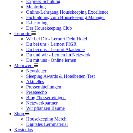
Express-Schulung
Mentoring
Online-Lehrgang Housekeeping Excellence
Fachbildung zum Housekeeping Manager
E-Learning
Der Housekeeping Club
Lernorte
Wir bei Dir - Lernort Dein Hotel
Du bei uns - Lernort FIGR
Du bei uns - Lernort Akademie
Du und wir - Lernen im Netzwerk
Du mit uns - Online lernen
Mehrwert
Newsletter
Sleeping Awards & Hotelbetten-Test
Aktuelles
Pressemitteilungen
Presseecho
Blog #besserreinigen
Netzwerkpartner
Wir pflanzen Bäume
Shop
Housekeeping Merch
Digitales Lernmaterial
Kostenlos