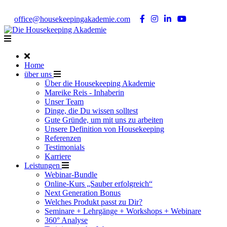
Noch Fragen?
Telefon +49 176 57 86 03 15
|
office@housekeepingakademie.com
|
Home
über uns
Über die Housekeeping Akademie
Mareike Reis - Inhaberin
Unser Team
Dinge, die Du wissen solltest
Gute Gründe, um mit uns zu arbeiten
Unsere Definition von Housekeeping
Referenzen
Testimonials
Karriere
Leistungen
Webinar-Bundle
Online-Kurs „Sauber erfolgreich“
Next Generation Bonus
Welches Produkt passt zu Dir?
Seminare + Lehrgänge + Workshops + Webinare
360° Analyse