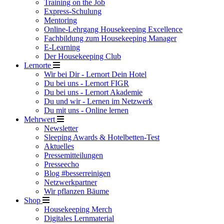
Training on the Job
Express-Schulung
Mentoring
Online-Lehrgang Housekeeping Excellence
Fachbildung zum Housekeeping Manager
E-Learning
Der Housekeeping Club
Lernorte
Wir bei Dir - Lernort Dein Hotel
Du bei uns - Lernort FIGR
Du bei uns - Lernort Akademie
Du und wir - Lernen im Netzwerk
Du mit uns - Online lernen
Mehrwert
Newsletter
Sleeping Awards & Hotelbetten-Test
Aktuelles
Pressemitteilungen
Presseecho
Blog #besserreinigen
Netzwerkpartner
Wir pflanzen Bäume
Shop
Housekeeping Merch
Digitales Lernmaterial