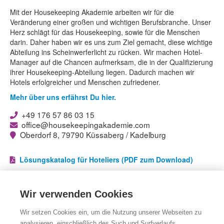
Mit der Housekeeping Akademie arbeiten wir für die
Veränderung einer großen und wichtigen Berufsbranche. Unser
Herz schlägt für das Housekeeping, sowie für die Menschen
darin. Daher haben wir es uns zum Ziel gemacht, diese wichtige
Abteilung ins Scheinwerferlicht zu rücken. Wir machen Hotel-
Manager auf die Chancen aufmerksam, die in der Qualifizierung
ihrer Housekeeping-Abteilung liegen. Dadurch machen wir
Hotels erfolgreicher und Menschen zufriedener.
Mehr über uns erfährst Du hier.
+49 176 57 86 03 15
office@housekeepingakademie.com
Oberdorf 8, 79790 Küssaberg / Kadelburg
Lösungskatalog für Hoteliers (PDF zum Download)
Folge uns auf
Wir verwenden Cookies
Facebook
Facebook
Wir setzen Cookies ein, um die Nutzung unserer Webseiten zu
LinkedIn
LinkedIn
analysieren, einschließlich des Such und Surfverlaufs,