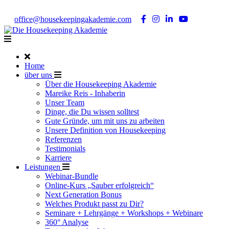
Noch Fragen?
Telefon +49 176 57 86 03 15
|
office@housekeepingakademie.com
|
Home
über uns
Über die Housekeeping Akademie
Mareike Reis - Inhaberin
Unser Team
Dinge, die Du wissen solltest
Gute Gründe, um mit uns zu arbeiten
Unsere Definition von Housekeeping
Referenzen
Testimonials
Karriere
Leistungen
Webinar-Bundle
Online-Kurs „Sauber erfolgreich“
Next Generation Bonus
Welches Produkt passt zu Dir?
Seminare + Lehrgänge + Workshops + Webinare
360° Analyse