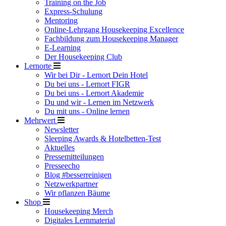
Training on the Job
Express-Schulung
Mentoring
Online-Lehrgang Housekeeping Excellence
Fachbildung zum Housekeeping Manager
E-Learning
Der Housekeeping Club
Lernorte
Wir bei Dir - Lernort Dein Hotel
Du bei uns - Lernort FIGR
Du bei uns - Lernort Akademie
Du und wir - Lernen im Netzwerk
Du mit uns - Online lernen
Mehrwert
Newsletter
Sleeping Awards & Hotelbetten-Test
Aktuelles
Pressemitteilungen
Presseecho
Blog #besserreinigen
Netzwerkpartner
Wir pflanzen Bäume
Shop
Housekeeping Merch
Digitales Lernmaterial