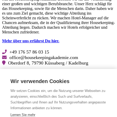
einer großen und wichtigen Berufsbranche. Unser Herz schlägt für
das Housekeeping, sowie für die Menschen darin. Daher haben wir
es uns zum Ziel gemacht, diese wichtige Abteilung ins
Scheinwerferlicht zu rücken. Wir machen Hotel-Manager auf die
Chancen aufmerksam, die in der Qualifizierung ihrer Housekeeping-
Abteilung liegen. Dadurch machen wir Hotels erfolgreicher und
Menschen zufriedener.
Mehr über uns erfährst Du hier.
+49 176 57 86 03 15
office@housekeepingakademie.com
Oberdorf 8, 79790 Küssaberg / Kadelburg
Lösungskatalog für Hoteliers (PDF zum Download)
Wir verwenden Cookies
Folge uns auf
Wir setzen Cookies ein, um die Nutzung unserer Webseiten zu
analysieren, einschließlich des Such und Surfverlaufs,
Facebook
Facebook
Suchbegriffen und Ihnen auf Ihr Nutzungsverhalten angepasste
LinkedIn
LinkedIn
Instagram
Instagram
Informationen anbieten zu können.
YouTube
YouTube
Lernen Sie mehr