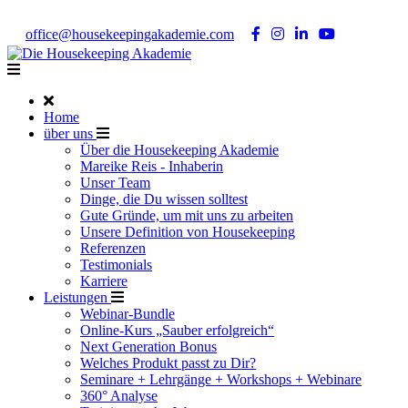
Noch Fragen?
Telefon +49 176 57 86 03 15
|
office@housekeepingakademie.com
|
Home
über uns
Über die Housekeeping Akademie
Mareike Reis - Inhaberin
Unser Team
Dinge, die Du wissen solltest
Gute Gründe, um mit uns zu arbeiten
Unsere Definition von Housekeeping
Referenzen
Testimonials
Karriere
Leistungen
Webinar-Bundle
Online-Kurs „Sauber erfolgreich“
Next Generation Bonus
Welches Produkt passt zu Dir?
Seminare + Lehrgänge + Workshops + Webinare
360° Analyse