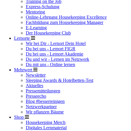
Training on the Job
Express-Schulung
Mentoring
Online-Lehrgang Housekeeping Excellence
Fachbildung zum Housekeeping Manager
E-Learning
Der Housekeeping Club
Lernorte
Wir bei Dir - Lernort Dein Hotel
Du bei uns - Lernort FIGR
Du bei uns - Lernort Akademie
Du und wir - Lernen im Netzwerk
Du mit uns - Online lernen
Mehrwert
Newsletter
Sleeping Awards & Hotelbetten-Test
Aktuelles
Pressemitteilungen
Presseecho
Blog #besserreinigen
Netzwerkpartner
Wir pflanzen Bäume
Shop
Housekeeping Merch
Digitales Lernmaterial