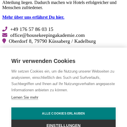
Abteilung liegen. Dadurch machen wir Hotels erfolgreicher und
Menschen zufriedener.
Mehr über uns erfährst Du hier.
+49 176 57 86 03 15
office@housekeepingakademie.com
Oberdorf 8, 79790 Küssaberg / Kadelburg
Lösungskatalog für Hoteliers (PDF zum Download)
Wir verwenden Cookies
Folge uns auf
Wir setzen Cookies ein, um die Nutzung unserer Webseiten zu
analysieren, einschließlich des Such und Surfverlaufs,
Facebook
Facebook
Suchbegriffen und Ihnen auf Ihr Nutzungsverhalten angepasste
LinkedIn
LinkedIn
Instagram
Instagram
Informationen anbieten zu können.
YouTube
YouTube
Lernen Sie mehr
Impressum
|
Datenschutz
|
Cookie Einstellungen
© Die Housekeeping Akademie 2026. Alle Rechte vorbehalten.
ALLE COOKIES ERLAUBEN
www.karl-karl.com
| we develop design and create
communication.
EINSTELLUNGEN