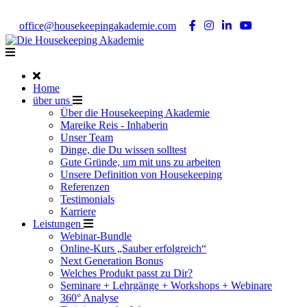
Noch Fragen?
Telefon +49 176 57 86 03 15
|
office@housekeepingakademie.com
|
Home
über uns
Über die Housekeeping Akademie
Mareike Reis - Inhaberin
Unser Team
Dinge, die Du wissen solltest
Gute Gründe, um mit uns zu arbeiten
Unsere Definition von Housekeeping
Referenzen
Testimonials
Karriere
Leistungen
Webinar-Bundle
Online-Kurs „Sauber erfolgreich“
Next Generation Bonus
Welches Produkt passt zu Dir?
Seminare + Lehrgänge + Workshops + Webinare
360° Analyse