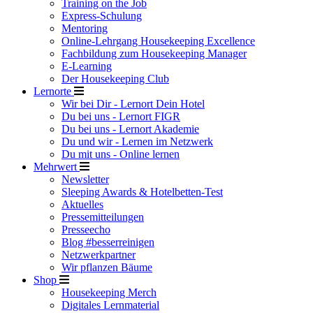
Training on the Job
Express-Schulung
Mentoring
Online-Lehrgang Housekeeping Excellence
Fachbildung zum Housekeeping Manager
E-Learning
Der Housekeeping Club
Lernorte
Wir bei Dir - Lernort Dein Hotel
Du bei uns - Lernort FIGR
Du bei uns - Lernort Akademie
Du und wir - Lernen im Netzwerk
Du mit uns - Online lernen
Mehrwert
Newsletter
Sleeping Awards & Hotelbetten-Test
Aktuelles
Pressemitteilungen
Presseecho
Blog #besserreinigen
Netzwerkpartner
Wir pflanzen Bäume
Shop
Housekeeping Merch
Digitales Lernmaterial