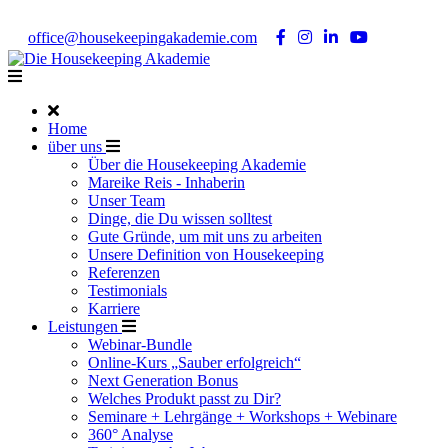
Noch Fragen?
Telefon +49 176 57 86 03 15
|
office@housekeepingakademie.com
|
Home
über uns
Über die Housekeeping Akademie
Mareike Reis - Inhaberin
Unser Team
Dinge, die Du wissen solltest
Gute Gründe, um mit uns zu arbeiten
Unsere Definition von Housekeeping
Referenzen
Testimonials
Karriere
Leistungen
Webinar-Bundle
Online-Kurs „Sauber erfolgreich“
Next Generation Bonus
Welches Produkt passt zu Dir?
Seminare + Lehrgänge + Workshops + Webinare
360° Analyse