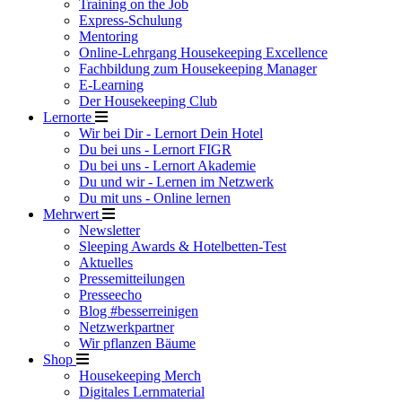
Training on the Job
Express-Schulung
Mentoring
Online-Lehrgang Housekeeping Excellence
Fachbildung zum Housekeeping Manager
E-Learning
Der Housekeeping Club
Lernorte
Wir bei Dir - Lernort Dein Hotel
Du bei uns - Lernort FIGR
Du bei uns - Lernort Akademie
Du und wir - Lernen im Netzwerk
Du mit uns - Online lernen
Mehrwert
Newsletter
Sleeping Awards & Hotelbetten-Test
Aktuelles
Pressemitteilungen
Presseecho
Blog #besserreinigen
Netzwerkpartner
Wir pflanzen Bäume
Shop
Housekeeping Merch
Digitales Lernmaterial