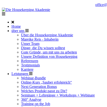
Noch Fragen?
Telefon +49 176 57 86 03 15
|
office
Home
über uns
Über die Housekeeping Akademie
Mareike Reis - Inhaberin
Unser Team
Dinge, die Du wissen solltest
Gute Gründe, um mit uns zu arbeiten
Unsere Definition von Housekeeping
Referenzen
Testimonials
Karriere
Leistungen
Webinar-Bundle
Online-Kurs „Sauber erfolgreich“
Next Generation Bonus
Welches Produkt passt zu Dir?
Seminare + Lehrgänge + Workshops + Webinare
360° Analyse
Training on the Job