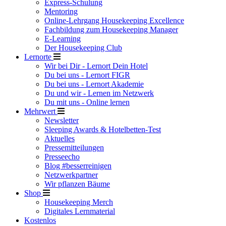
Express-Schulung
Mentoring
Online-Lehrgang Housekeeping Excellence
Fachbildung zum Housekeeping Manager
E-Learning
Der Housekeeping Club
Lernorte
Wir bei Dir - Lernort Dein Hotel
Du bei uns - Lernort FIGR
Du bei uns - Lernort Akademie
Du und wir - Lernen im Netzwerk
Du mit uns - Online lernen
Mehrwert
Newsletter
Sleeping Awards & Hotelbetten-Test
Aktuelles
Pressemitteilungen
Presseecho
Blog #besserreinigen
Netzwerkpartner
Wir pflanzen Bäume
Shop
Housekeeping Merch
Digitales Lernmaterial
Kostenlos