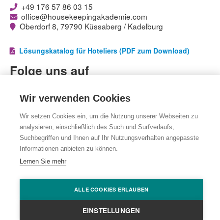
+49 176 57 86 03 15
office@housekeepingakademie.com
Oberdorf 8, 79790 Küssaberg / Kadelburg
Lösungskatalog für Hoteliers (PDF zum Download)
Folge uns auf
Facebook
Facebook
Wir verwenden Cookies
LinkedIn
LinkedIn
Wir setzen Cookies ein, um die Nutzung unserer Webseiten zu
Instagram
Instagram
analysieren, einschließlich des Such und Surfverlaufs,
YouTube
YouTube
Suchbegriffen und Ihnen auf Ihr Nutzungsverhalten angepasste
Informationen anbieten zu können.
Impressum
|
Datenschutz
|
Cookie Einstellungen
Lernen Sie mehr
© Die Housekeeping Akademie 2026. Alle Rechte vorbehalten.
www.karl-karl.com
| we develop design and create
communication.
ALLE COOKIES ERLAUBEN
Zum Seitenanfang
EINSTELLUNGEN