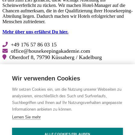
Scheinwerferlicht zu rücken. Wir machen Hotel-Manager auf die
Chancen aufmerksam, die in der Qualifizierung ihrer Housekeeping-
Abteilung liegen. Dadurch machen wir Hotels erfolgreicher und
Menschen zufriedener.
Mehr über uns erfährst Du hier.
+49 176 57 86 03 15
office@housekeepingakademie.com
Oberdorf 8, 79790 Küssaberg / Kadelburg
Lösungskatalog für Hoteliers (PDF zum Download)
Wir verwenden Cookies
Folge uns auf
Wir setzen Cookies ein, um die Nutzung unserer Webseiten zu
analysieren, einschließlich des Such und Surfverlaufs,
Facebook
Facebook
Suchbegriffen und Ihnen auf Ihr Nutzungsverhalten angepasste
LinkedIn
LinkedIn
Instagram
Instagram
Informationen anbieten zu können.
YouTube
YouTube
Lernen Sie mehr
Impressum
|
Datenschutz
|
Cookie Einstellungen
ALLE COOKIES ERLAUBEN
© Die Housekeeping Akademie 2026. Alle Rechte vorbehalten.