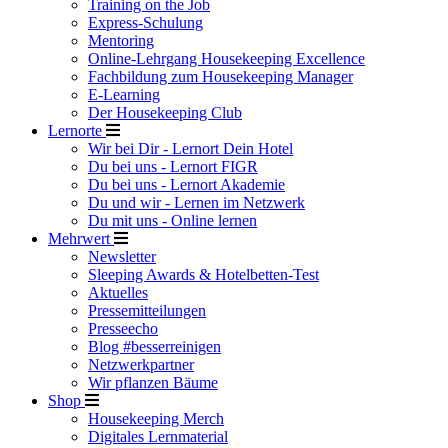
Training on the Job
Express-Schulung
Mentoring
Online-Lehrgang Housekeeping Excellence
Fachbildung zum Housekeeping Manager
E-Learning
Der Housekeeping Club
Lernorte
Wir bei Dir - Lernort Dein Hotel
Du bei uns - Lernort FIGR
Du bei uns - Lernort Akademie
Du und wir - Lernen im Netzwerk
Du mit uns - Online lernen
Mehrwert
Newsletter
Sleeping Awards & Hotelbetten-Test
Aktuelles
Pressemitteilungen
Presseecho
Blog #besserreinigen
Netzwerkpartner
Wir pflanzen Bäume
Shop
Housekeeping Merch
Digitales Lernmaterial