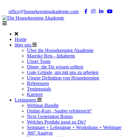
Noch Fragen?
Telefon +49 176 57 86 03 15
|
office@housekeepingakademie.com
|
Home
über uns
Über die Housekeeping Akademie
Mareike Reis - Inhaberin
Unser Team
Dinge, die Du wissen solltest
Gute Gründe, um mit uns zu arbeiten
Unsere Definition von Housekeeping
Referenzen
Testimonials
Karriere
Leistungen
Webinar-Bundle
Online-Kurs „Sauber erfolgreich“
Next Generation Bonus
Welches Produkt passt zu Dir?
Seminare + Lehrgänge + Workshops + Webinare
360° Analyse