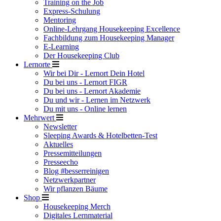
Training on the Job
Express-Schulung
Mentoring
Online-Lehrgang Housekeeping Excellence
Fachbildung zum Housekeeping Manager
E-Learning
Der Housekeeping Club
Lernorte
Wir bei Dir - Lernort Dein Hotel
Du bei uns - Lernort FIGR
Du bei uns - Lernort Akademie
Du und wir - Lernen im Netzwerk
Du mit uns - Online lernen
Mehrwert
Newsletter
Sleeping Awards & Hotelbetten-Test
Aktuelles
Pressemitteilungen
Presseecho
Blog #besserreinigen
Netzwerkpartner
Wir pflanzen Bäume
Shop
Housekeeping Merch
Digitales Lernmaterial