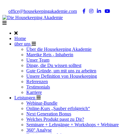
Noch Fragen?
Telefon +49 176 57 86 03 15
|
office@housekeepingakademie.com
|
Home
über uns
Über die Housekeeping Akademie
Mareike Reis - Inhaberin
Unser Team
Dinge, die Du wissen solltest
Gute Gründe, um mit uns zu arbeiten
Unsere Definition von Housekeeping
Referenzen
Testimonials
Karriere
Leistungen
Webinar-Bundle
Online-Kurs „Sauber erfolgreich“
Next Generation Bonus
Welches Produkt passt zu Dir?
Seminare + Lehrgänge + Workshops + Webinare
360° Analyse